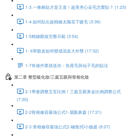
1-3.一株株貼才是王道！超美夾心朵毛怎麼貼？ (1:23)
1-4.如何貼出超精緻太陽花下睫毛 (3:36)
1-5精緻眼妝完整示範 (3:54)
1- 6單眼皮如何變成混血大外雙 (17:32)
1-7有做作業就送你：魚尾毛與仙子毛的貼法
第二章 整型級化妝/三庭五眼與骨相化妝
2-1學會調整五官比例！三庭五眼黃金比例調整公式
(7:30)
2-2骨相修容最強公式1-眉眼鼻篇 (17:21)
2-3 骨相修容最強公式2-極致3D小臉篇 (8:07)