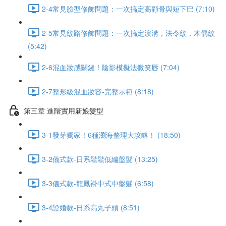
2-4常見臉型修飾問題：一次搞定高顴骨與短下巴 (7:10)
2-5常見紋路修飾問題：一次搞定淚溝，法令紋，木偶紋
(5:42)
2-6混血妝感關鍵！陰影模擬法微笑唇 (7:04)
2-7整形級混血妝容-完整示範 (8:18)
第三章 進階實用新娘髮型
3-1發芽獨家！6種瀏海整理大攻略！ (18:50)
3-2儀式款-日系鬆鬆低編盤髮 (13:25)
3-3儀式款-龍鳳褂中式中盤髮 (6:58)
3-4證婚款-日系高丸子頭 (8:51)