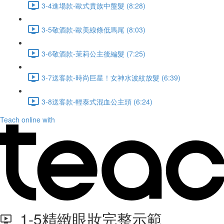
3-4進場款-歐式貴族中盤髮 (8:28)
3-5敬酒款-歐美線條低馬尾 (8:03)
3-6敬酒款-茉莉公主後編髮 (7:25)
3-7送客款-時尚巨星！女神水波紋放髮 (6:39)
3-8送客款-輕泰式混血公主頭 (6:24)
Teach online with
1-5精緻眼妝完整示範