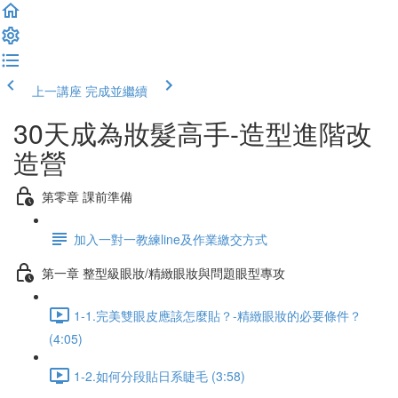
上一講座
完成並繼續
30天成為妝髮高手-造型進階改
造營
第零章 課前準備
加入一對一教練line及作業繳交方式
第一章 整型級眼妝/精緻眼妝與問題眼型專攻
1-1.完美雙眼皮應該怎麼貼？-精緻眼妝的必要條件？
(4:05)
1-2.如何分段貼日系睫毛 (3:58)